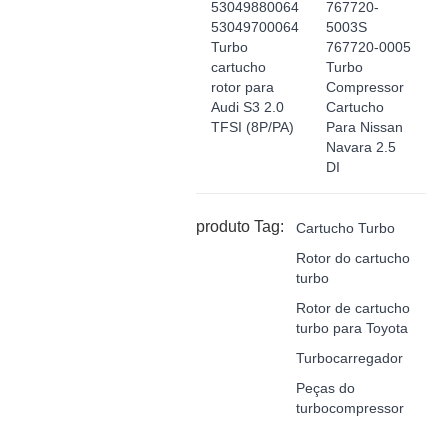
53049880064
767720-
53049700064
5003S
Turbo
767720-0005
cartucho
Turbo
rotor para
Compressor
Audi S3 2.0
Cartucho
TFSI (8P/PA)
Para Nissan
Navara 2.5
DI
produto Tag:
Cartucho Turbo
Rotor do cartucho
turbo
Rotor de cartucho
turbo para Toyota
Turbocarregador
Peças do
turbocompressor