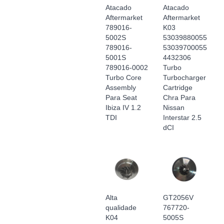
Atacado
Atacado
Aftermarket
Aftermarket
789016-
K03
5002S
53039880055
789016-
53039700055
5001S
4432306
789016-0002
Turbo
Turbo Core
Turbocharger
Assembly
Cartridge
Para Seat
Chra Para
Ibiza IV 1.2
Nissan
TDI
Interstar 2.5
dCI
Alta
GT2056V
qualidade
767720-
K04
5005S