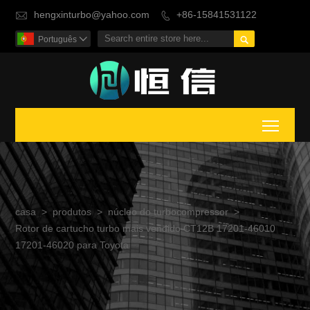
hengxinturbo@yahoo.com
+86-15841531122



Português

Toggl
casa
>
produtos
>
núcleo do turbocompressor
>
Rotor de cartucho turbo mais vendido CT12B 17201-46010
17201-46020 para Toyota