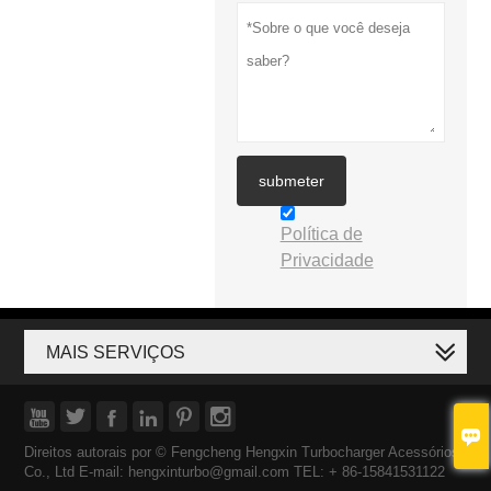
submeter
Política de
Privacidade
MAIS SERVIÇOS







Direitos autorais por © Fengcheng Hengxin Turbocharger Acessórios
Co., Ltd E-mail: hengxinturbo@gmail.com TEL: + 86-15841531122